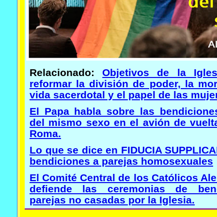
Relacionado:
Objetivos de la Igle
reformar la división de poder, la mor
vida sacerdotal y el papel de las muje
El Papa habla sobre las bendicione
del mismo sexo en el avión de vuelta
Roma.
Lo que se dice en FIDUCIA SUPPLICA
bendiciones a parejas homosexuales
El Comité Central de los Católicos A
defiende las ceremonias de ben
parejas no casadas por la Iglesia.