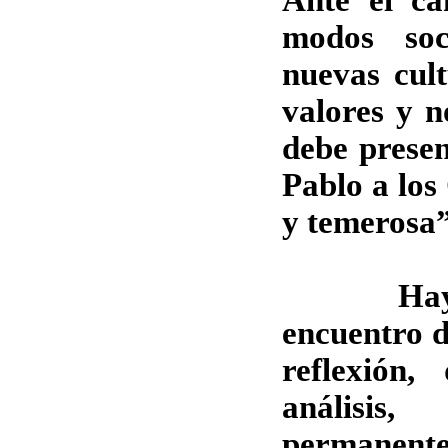
Ante el c
modos soc
nuevas cult
valores y n
debe prese
Pablo a los 
y temerosa”
Hay que
encuentro d
reflexión,
análisis,
permanente