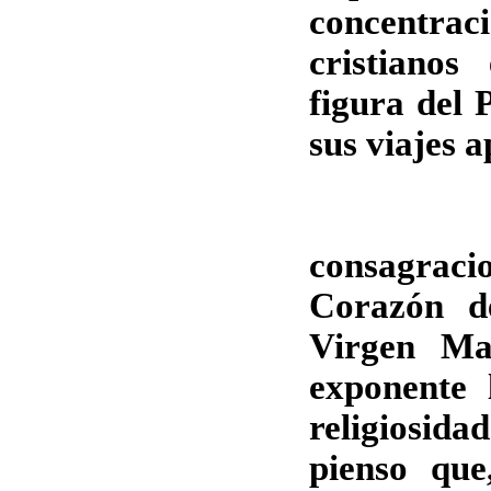
concentrac
cristiano
figura del 
sus viajes a
Las 
consagraci
Corazón d
Virgen Ma
exponente 
religiosida
pienso que