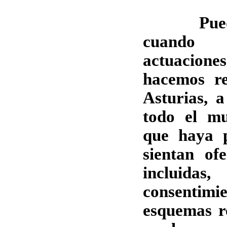
Puede s
cuando 
actuacion
hacemos re
Asturias, 
todo el mu
que haya 
sientan of
incluid
consentimie
esquemas re