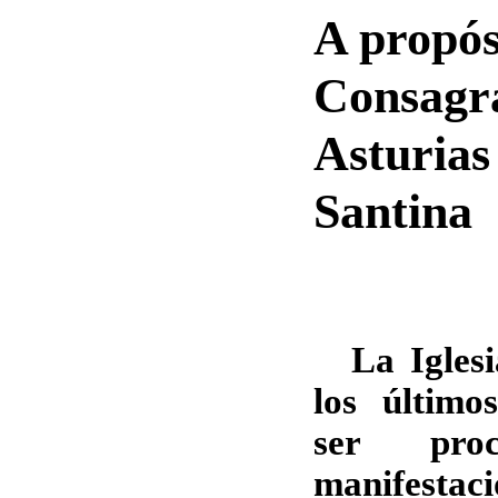
A propós
Consag
Astur
Santina
La Igles
los último
ser pro
manifestaci